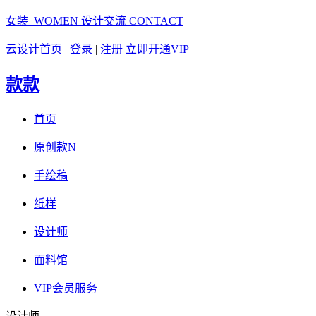
女装 WOMEN
设计交流 CONTACT
云设计首页
|
登录
|
注册
立即开通VIP
款款
首页
原创款
N
手绘稿
纸样
设计师
面料馆
VIP会员服务